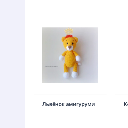
Львёнок амигуруми
К