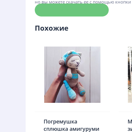
но вы можете скачать ее с помощью кнопки
Скачать схему
Похожие
Погремушка
М
сплюшка амигуруми
з