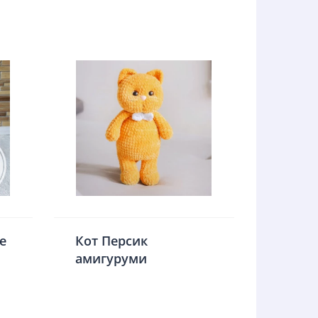
е
Кот Персик
амигуруми