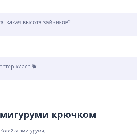
а, какая высота зайчиков?
стер-класс 🐕
 амигуруми крючком
 Котейка амигуруми,