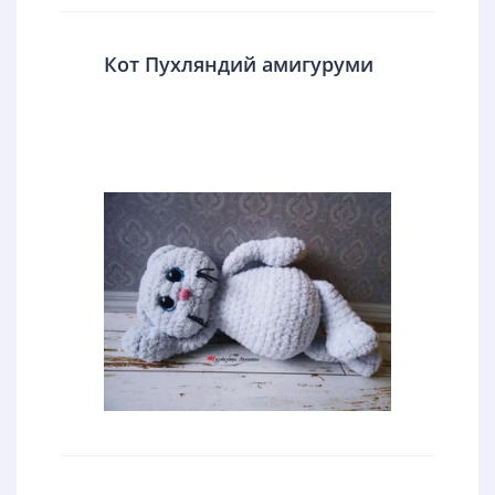
Кот Пухляндий амигуруми