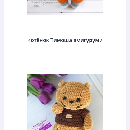
Котёнок Тимоша амигуруми