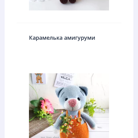
Карамелька амигуруми