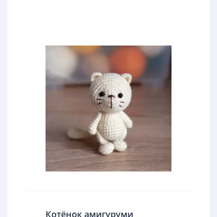
Котёнок амигуруми