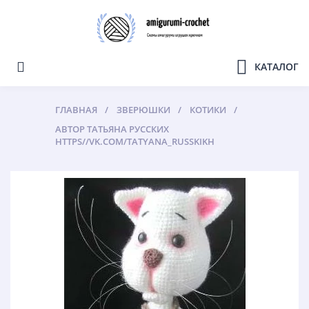
КАТАЛОГ
ГЛАВНАЯ
ЗВЕРЮШКИ
КОТИКИ
АВТОР ТАТЬЯНА РУССКИХ
HTTPS//VK.COM/TATYANA_RUSSKIKH