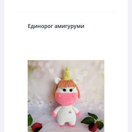
Единорог амигуруми