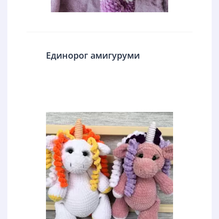
Единорог амигуруми