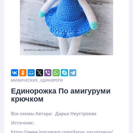
МИФИЧЕСКИЕ
,
ЕДИНОРОГИ
Единорожка По амигуруми
крючком
Все схемы Автора:
Дарья Неустроева
Источник:
https://www.instagram.com/darya_neustroeva/