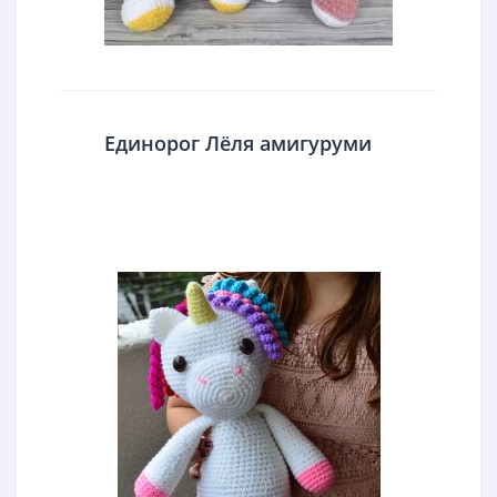
Единорог Лёля амигуруми