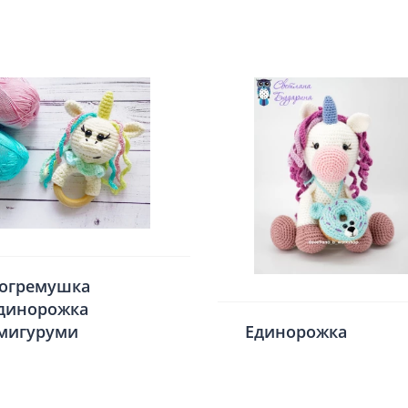
огремушка
динорожка
мигуруми
Единорожка