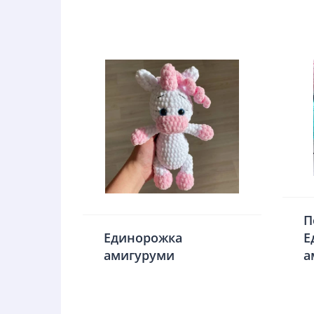
П
Единорожка
Е
амигуруми
а