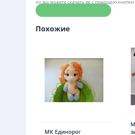
но вы можете скачать ее с помощью кнопки
Скачать схему
Похожие
М
МК Единорог
з