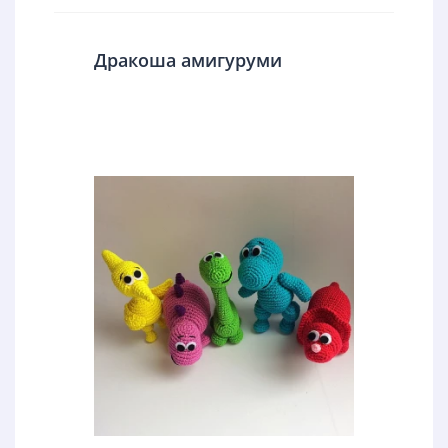
Дракоша амигуруми