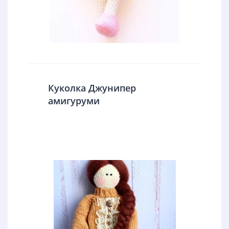
Куколка Джунипер
амигуруми