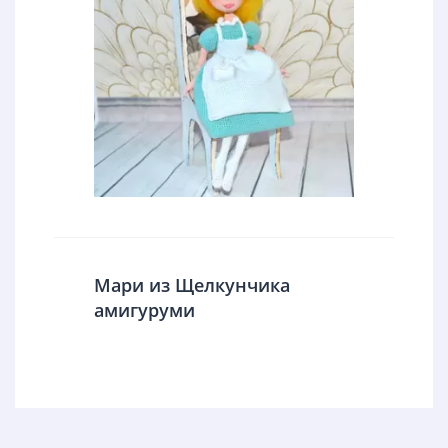
Мари из Щелкунчика
амигуруми