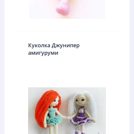
Куколка Джунипер
амигуруми