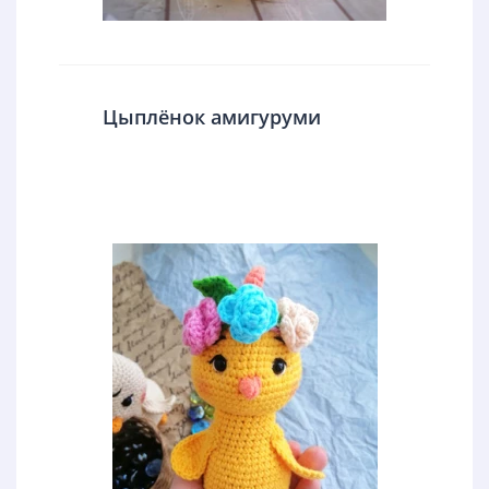
Цыплёнок амигуруми