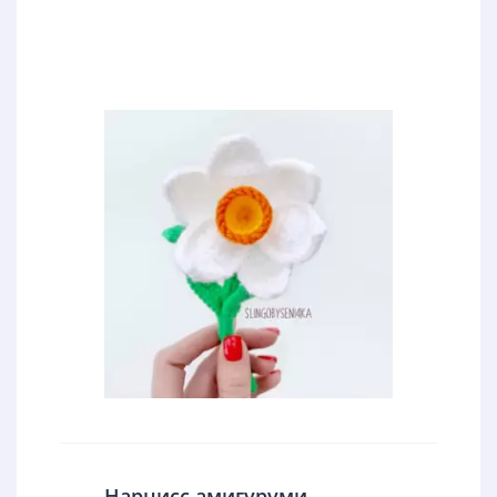
Нарцисс амигуруми