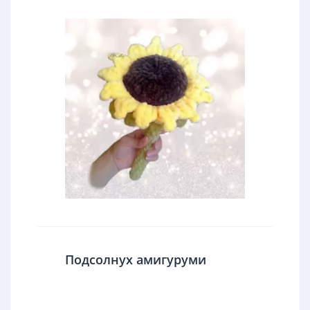
Подсолнух амигуруми