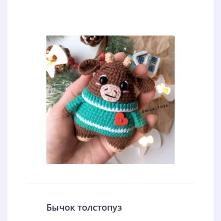
Бычок толстопуз