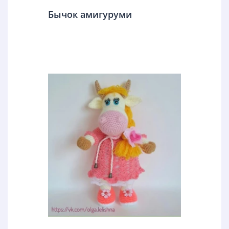
Бычок амигуруми