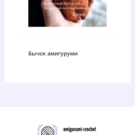
Бычок амигуруми