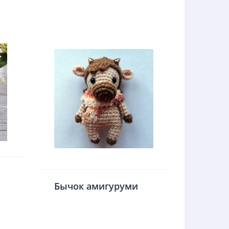
Бычок амигуруми