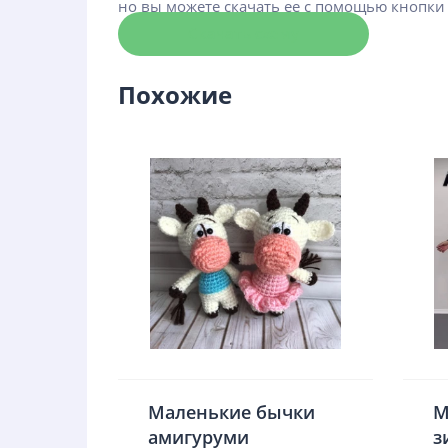
но вы можете скачать ее с помощью кнопки
Скачать схему
Похожие
Маленькие бычки
М
амигуруми
з