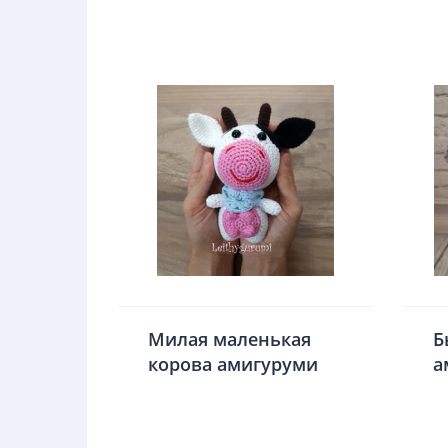
Милая маленькая
Б
корова амигуруми
а