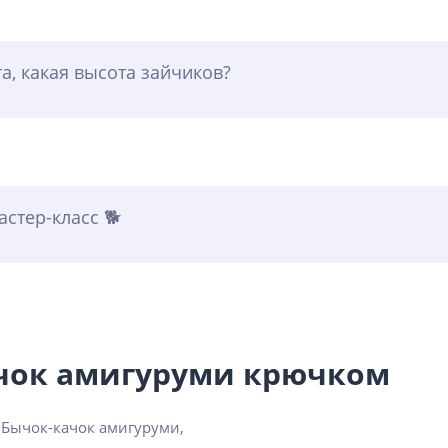
а, какая высота зайчиков?
стер-класс 🐕
ачок амигуруми крючком
 Бычок-качок амигуруми,