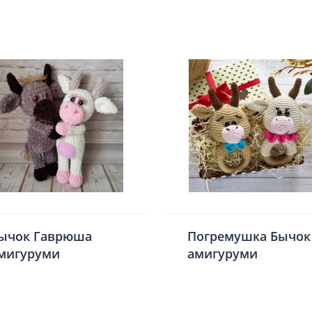
ычок Гаврюша
Погремушка Бычок
мигуруми
амигуруми