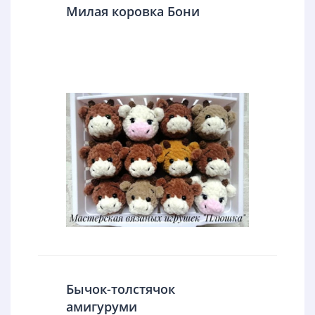
Милая коровка Бони
Бычок-толстячок
амигуруми