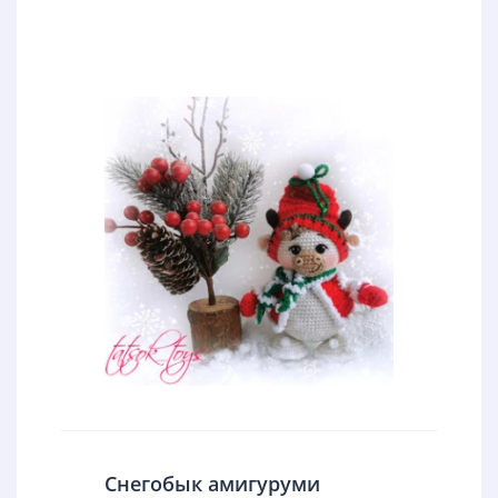
Снегобык амигуруми