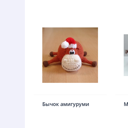
Бычок амигуруми
М