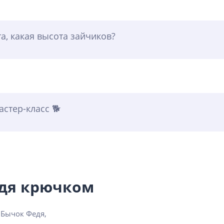
а, какая высота зайчиков?
стер-класс 🐕
едя крючком
 Бычок Федя,