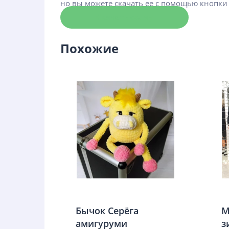
но вы можете скачать ее с помощью кнопки
Скачать схему
Похожие
Бычок Серёга
М
амигуруми
з