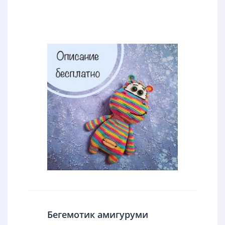
Бегемотик амигуруми