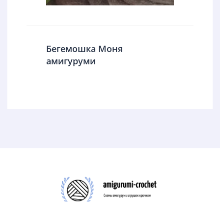
Бегемошка Моня
амигуруми