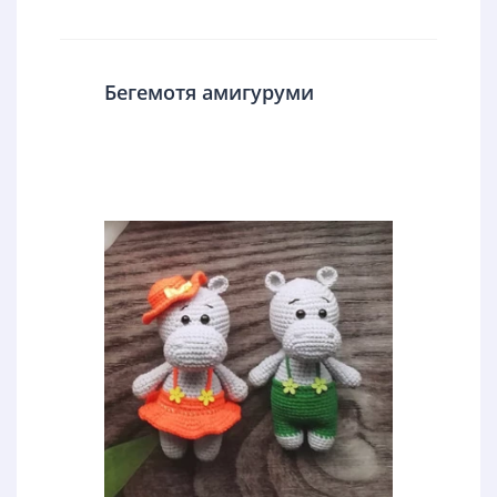
Бегемотя амигуруми