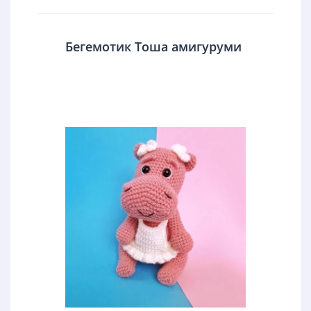
Бегемотик Тоша амигуруми