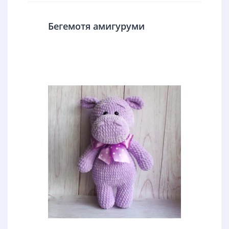
Бегемотя амигуруми