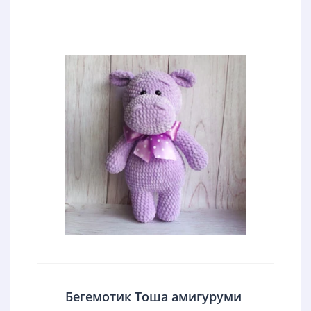
Бегемотик Тоша амигуруми