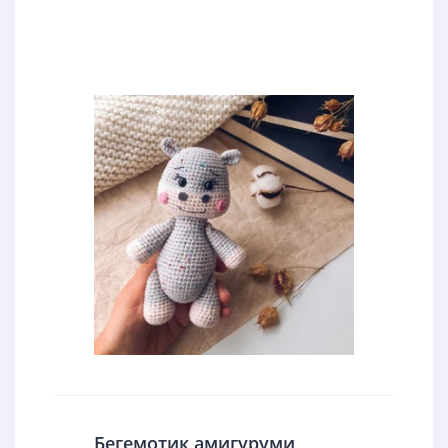
Бегемотик амигуруми