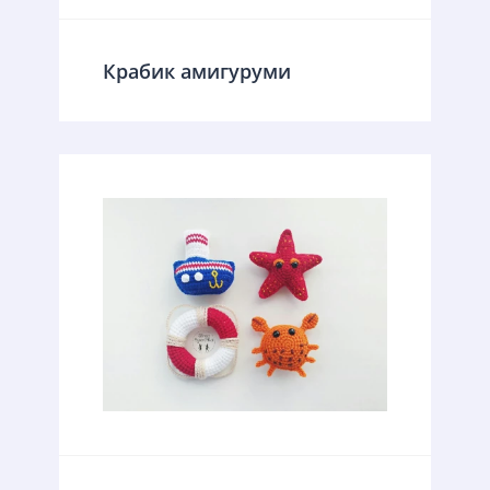
Крабик амигуруми