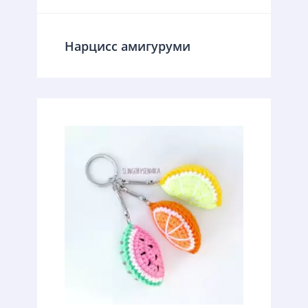
Нарцисс амигуруми