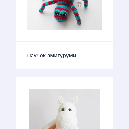
Паучок амигуруми