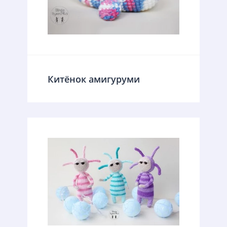
Китёнок амигуруми