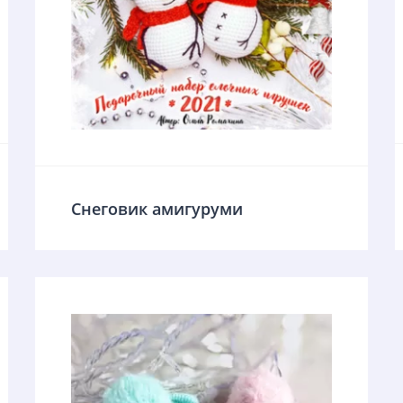
Снеговик амигуруми