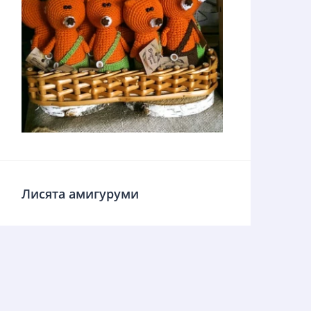
Лисята амигуруми