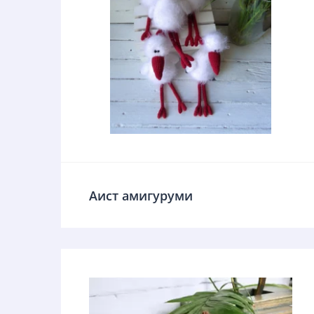
Аист амигуруми