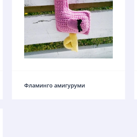
Фламинго амигуруми