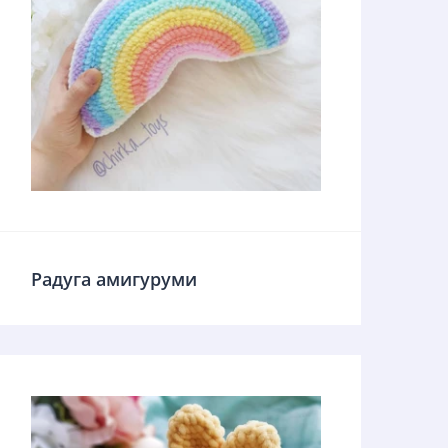
Радуга амигуруми